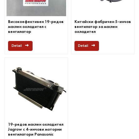
Високоефективен 19-редов
Китайски фабричен 5-инчов
маслен охладител с
вентилатор за маслен
вентилатор
охладител
Detail
Detail
19-редов маслен охладител
Jagrow с 4-инчови моторни
вентилатори Panasonic