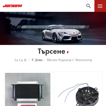
Търсене
У Дома
Маслен Радиатор С Вентилатор
Ти Си В:
/
/