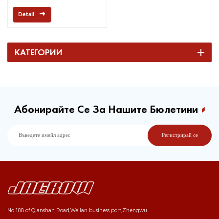
Detail
КАТЕГОРИИ
Абонирайте Се За Нашите Бюлетини
No.188 of Qianshan Road,Weilan business port,Zhengwu