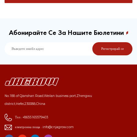
Абонирайте Се За Нашите Бюлетини
No.188 of Qianshan Road,Weilan business port,Zhengwu
district,Hefei,230088,China
Тел :
+8655165579403
електронна поща :
info@cnjagrow.com