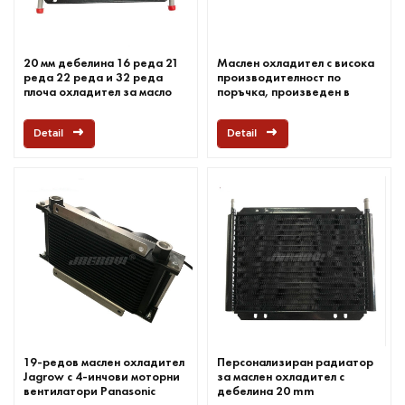
20 мм дебелина 16 реда 21
Маслен охладител с висока
реда 22 реда и 32 реда
производителност по
плоча охладител за масло
поръчка, произведен в
Китай
Detail
Detail
19-редов маслен охладител
Персонализиран радиатор
Jagrow с 4-инчови моторни
за маслен охладител с
вентилатори Panasonic
дебелина 20 mm