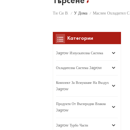
Търсене
У Дома
Ти Си В:
Маслен Охладител С
/
/
Категории
Jagrow Изпускателна Система
Охладителна Система Jagrow
Комплект За Всмукване На Въздух
Jagrow
Продукти От Въглеродни Влакна
Jagrow
Jagrow Турбо Части