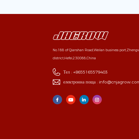
No.188 of Qianshan Road,Weilan business port,Zhen
district,Hefei,230088,China
Тел :
+8655165579403
електронна поща :
info@cnjagrow.co