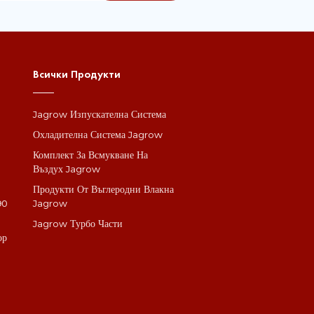
Всички Продукти
Jagrow Изпускателна Система
а
Охладителна Система Jagrow
Комплект За Всмукване На
Въздух Jagrow
Продукти От Въглеродни Влакна
90
Jagrow
Jagrow Турбо Части
ор