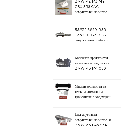
BMW M2 M3 M4
G8X S58 CNC
всмукателен колектор
5&#39;&#39; B58
Gen3 LCI G20/G22
изпускателна тръба от
полирана 304
неръждаема стомана
Карбонов предпазител
за маслен охладител за
BMW M3 M4 G80
G82 S58
Маслен охладител за
тежка автоматична
трансмисия с хардуерен
комплект
Цял алуминиев
всмукателен колектор за
BMW M3 E46 S54