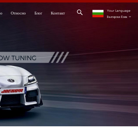
Your Language
во
Относно
Блог
Контакт
Български Език