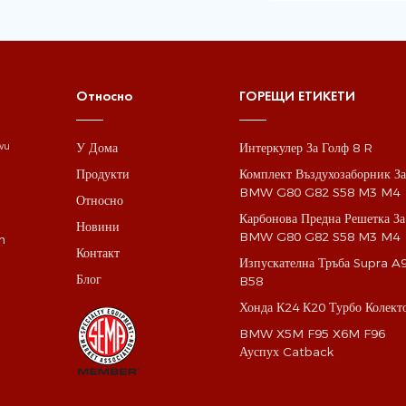
Относно
ГОРЕЩИ ЕТИКЕТИ
У Дома
Интеркулер За Голф 8 R
gwu
Продукти
Комплект Въздухозаборник З
BMW G80 G82 S58 M3 M4
Относно
Карбонова Предна Решетка За
Новини
BMW G80 G82 S58 M3 M4
m
Контакт
Изпускателна Тръба Supra A
Блог
B58
Хонда К24 К20 Турбо Колект
BMW X5M F95 X6M F96
Ауспух Catback