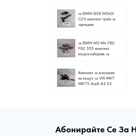
за BMW B58 M340I
G20 комплект тръба за
зареждане
за BMW M3 M4 F80
F82 S55 комплект
въздухозаборник за
горен монтаж
Комплект за всмукване
на въздух за VW MK7
MK7.5 Audi A3 S3
Абонирайте Се За 