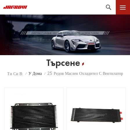
Търсене
У Дома
25 Редов Маслен Охладител С Вентилатор
Ти Си В:
/
/