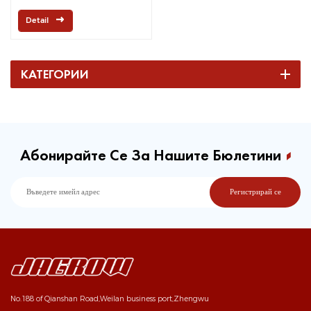
Detail
КАТЕГОРИИ
Абонирайте Се За Нашите Бюлетини
No.188 of Qianshan Road,Weilan business port,Zhengwu