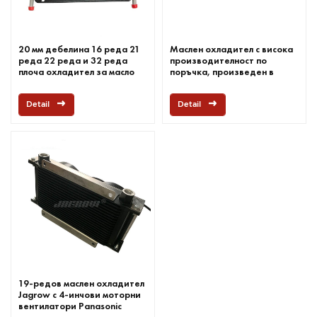
20 мм дебелина 16 реда 21
Маслен охладител с висока
реда 22 реда и 32 реда
производителност по
плоча охладител за масло
поръчка, произведен в
Китай
Detail
Detail
19-редов маслен охладител
Jagrow с 4-инчови моторни
вентилатори Panasonic