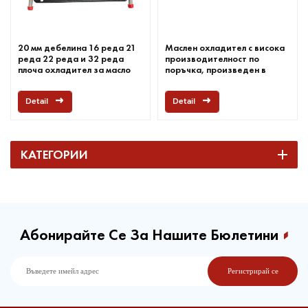
20 мм дебелина 16 реда 21
Маслен охладител с висока
реда 22 реда и 32 реда
производителност по
плоча охладител за масло
поръчка, произведен в
Китай
Detail
Detail
КАТЕГОРИИ
Абонирайте Се За Нашите Бюлетини