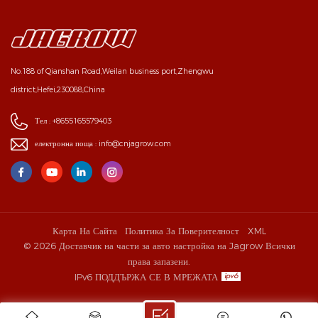
No.188 of Qianshan Road,Weilan business port,Zhengwu
district,Hefei,230088,China
Тел :
+8655165579403
електронна поща :
info@cnjagrow.com
Карта На Сайта
Политика За Поверителност
XML
© 2026 Доставчик на части за авто настройка на Jagrow Всички
права запазени.
IPv6 ПОДДЪРЖА СЕ В МРЕЖАТА