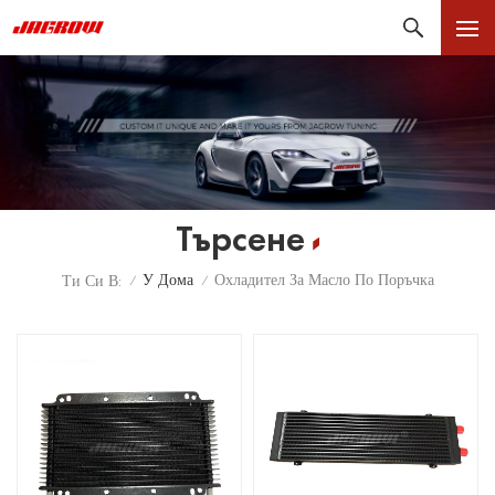
Търсене
У Дома
Охладител За Масло По Поръчка
Ти Си В:
/
/