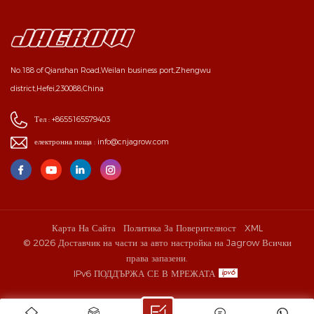
No.188 of Qianshan Road,Weilan business port,Zhengwu
district,Hefei,230088,China
Тел :
+8655165579403
електронна поща :
info@cnjagrow.com
Карта На Сайта
Политика За Поверителност
XML
© 2026 Доставчик на части за авто настройка на Jagrow Всички
права запазени.
IPv6 ПОДДЪРЖА СЕ В МРЕЖАТА