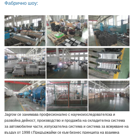
Фабрично шоу:
Jagrow се занимава професионално с научноизследователска и
развойна дейност, производство и продажба на охладителна система
за автомобилни части, изпускателна система и система за всмукване на
въздух от 1998 г.
Придържайки се към бизнес принципа на взаимна