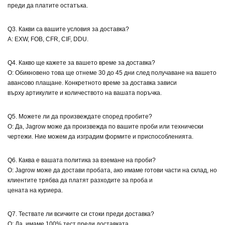
преди да платите остатъка.
Q3. Какви са вашите условия за доставка?
A: EXW, FOB, CFR, CIF, DDU.
Q4. Какво ще кажете за вашето време за доставка?
О: Обикновено това ще отнеме 30 до 45 дни след получаване на вашето
авансово плащане. Конкретното време за доставка зависи
върху артикулите и количеството на вашата поръчка.
Q5. Можете ли да произвеждате според пробите?
О: Да, Jagrow може да произвежда по вашите проби или технически
чертежи. Ние можем да изградим формите и приспособленията.
Q6. Каква е вашата политика за вземане на проби?
О: Jagrow може да достави пробата, ако имаме готови части на склад, но
клиентите трябва да платят разходите за проба и
цената на куриера.
Q7. Тествате ли всичките си стоки преди доставка?
О: Да, имаме 100% тест преди доставката