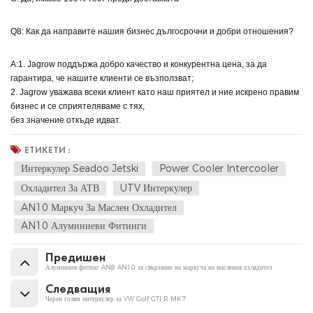
Q8: Как да направите нашия бизнес дългосрочни и добри отношения?
A:1. Jagrow поддържа добро качество и конкурентна цена, за да
гарантира, че нашите клиенти се възползват;
2. Jagrow уважава всеки клиент като наш приятел и ние искрено правим
бизнес и се сприятеляваме с тях,
без значение откъде идват.
ЕТИКЕТИ :
Интеркулер Seadoo Jetski
Power Cooler Intercooler
Охладител За АТВ
UTV Интеркулер
AN10 Маркуч За Маслен Охладител
AN10 Алуминиеви Фитинги
Предишен
Алуминиев фитинг AN8 AN10 за свързване на маркуча на масления охладител
Следващия
Черен голям интеркулер за VW Golf GTI R MK7