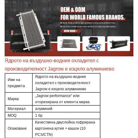
Ядрото на въздушно-водния охладител с
производителност Jagrow е изцяло алуминиево
Ядрото на въздушно-водния
Име на
охладител с производителност
предмета
Jagrow е изцяло алуминиево
„Jagrow performance“ или
Марка
оторизирана от клиента марка
Материал
алуминий
MOQ
1 бр
Качествена двуслойна гофрирана
Опаковане
картонена кутия + кашон (10
PCS/CTN)