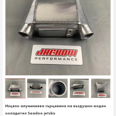
Изцяло алуминиева сърцевина на въздушно-воден
охладител Seadoo jetskis