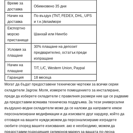
Време за
Обикновено 35 дни
доставка
Начин на
По въздух (TNT, FEDEX, DHL, UPS
доставка
и т.н.)/влак/море
Експортно
морско
Шанхай или Нингбо
пристанище
30% плащане на депозит
Условия за
предварително, остатък преди
плащане
изпращане
Начин на
T/T, L/C, Western Union, Paypal
плащане
Гаранция
18 месеца
Могат да бъдат предоставени технически чертежи за всички серии
охладители Jagrow. Моля, измерете помещението за инсталиране,
преди да изберете охладители с правилния размер
и ние ще се радваме
да предоставим всякаква техническа поддръжка. За тези универсални
въздушно-водни охладители може да се наложи да направите някои
персонализирани модификации и да изисквате друг хардуер, който да
отговаря на вашите нужди,
можем да персонализираме
изградете
скобите според вашите изисквания. ако е необходимо, можем да
предоставим подходящия силиконов маркуч
за вашата по-лесна