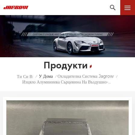
Продукти
У Дома
Охладителна Система Jagrow
Ти Си В:
/
/
/
Изцяло Алуминиева Сърцевина На Въздушно-Воден Охладител Seadoo Jetskis