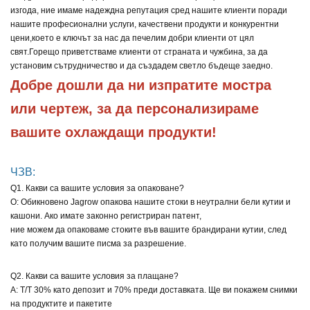
изгода, ние имаме надеждна репутация сред нашите клиенти поради
нашите професионални услуги, качествени продукти и конкурентни
цени,
което е ключът за нас да печелим добри клиенти от цял
свят.
Горещо приветстваме клиенти от страната и чужбина, за да
установим сътрудничество и да създадем светло бъдеще заедно.
Добре дошли да ни изпратите мостра 
или чертеж, за да персонализираме 
вашите охлаждащи продукти!
ЧЗВ:
Q1. Какви са вашите условия за опаковане?
О: Обикновено Jagrow опакова нашите стоки в неутрални бели кутии и
кашони. Ако имате законно регистриран патент,
ние можем да опаковаме стоките във вашите брандирани кутии, след
като получим вашите писма за разрешение.
Q2. Какви са вашите условия за плащане?
A: T/T 30% като депозит и 70% преди доставката. Ще ви покажем снимки
на продуктите и пакетите