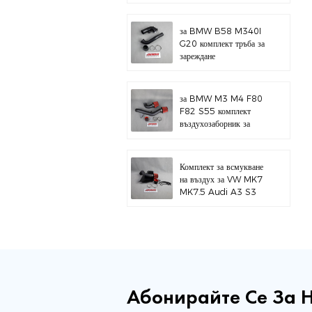
за BMW B58 M340I
G20 комплект тръба за
зареждане
за BMW M3 M4 F80
F82 S55 комплект
въздухозаборник за
горен монтаж
Комплект за всмукване
на въздух за VW MK7
MK7.5 Audi A3 S3
Абонирайте Се За 