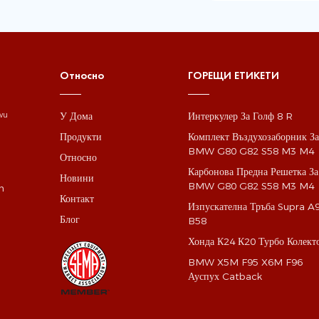
Относно
ГОРЕЩИ ЕТИКЕТИ
У Дома
Интеркулер За Голф 8 R
gwu
Продукти
Комплект Въздухозаборник З
BMW G80 G82 S58 M3 M4
Относно
Карбонова Предна Решетка За
Новини
BMW G80 G82 S58 M3 M4
m
Контакт
Изпускателна Тръба Supra A
Блог
B58
Хонда К24 К20 Турбо Колект
BMW X5M F95 X6M F96
Ауспух Catback