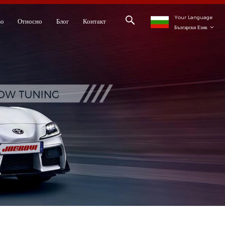
Your Language
во
Относно
Блог
Контакт
Български Език