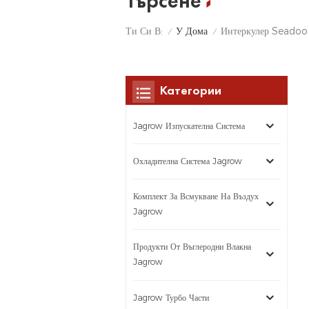
Търсене
У Дома
Ти Си В:
Интеркулер Seadoo 
/
/
Категории
Jagrow Изпускателна Система
Охладителна Система Jagrow
Комплект За Всмукване На Въздух
Jagrow
Продукти От Въглеродни Влакна
Jagrow
Jagrow Турбо Части