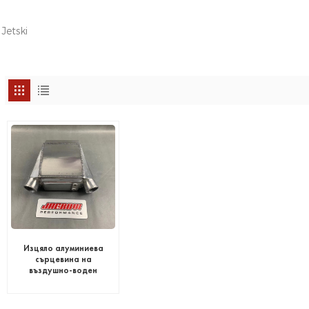
Jetski
Изцяло алуминиева
сърцевина на
въздушно-воден
охладител Seadoo
jetskis