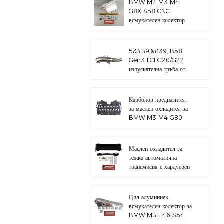
BMW M2 M3 M4
G8X S58 CNC
всмукателен колектор
5&#39;&#39; B58
Gen3 LCI G20/G22
изпускателна тръба от
полирана 304
неръждаема стомана
Карбонов предпазител
за маслен охладител за
BMW M3 M4 G80
G82 S58
Маслен охладител за
тежка автоматична
трансмисия с хардуерен
комплект
Цял алуминиев
всмукателен колектор за
BMW M3 E46 S54