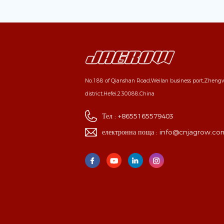
No.188 of Qianshan Road,Weilan business port,Zhen
district,Hefei,230088,China
Тел :
+8655165579403
електронна поща :
info@cnjagrow.co