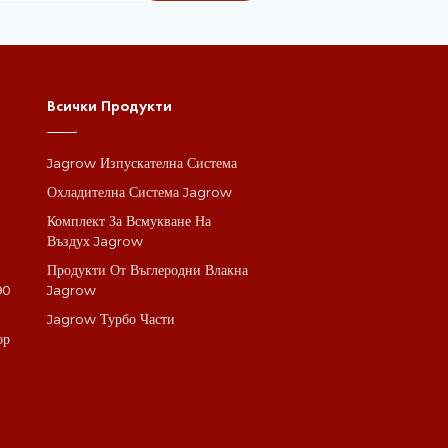
Всички Продукти
Jagrow Изпускателна Система
а
Охладителна Система Jagrow
Комплект За Всмукване На
Въздух Jagrow
Продукти От Въглеродни Влакна
90
Jagrow
Jagrow Турбо Части
ор