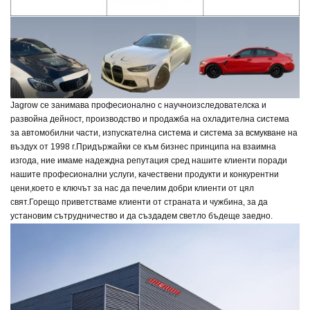
Jagrow се занимава професионално с научноизследователска и
развойна дейност, производство и продажба на охладителна система
за автомобилни части, изпускателна система и система за всмукване на
въздух от 1998 г.
Придържайки се към бизнес принципа на взаимна
изгода, ние имаме надеждна репутация сред нашите клиенти поради
нашите професионални услуги, качествени продукти и конкурентни
цени,
което е ключът за нас да печелим добри клиенти от цял
свят.
Горещо приветстваме клиенти от страната и чужбина, за да
установим сътрудничество и да създадем светло бъдеще заедно.