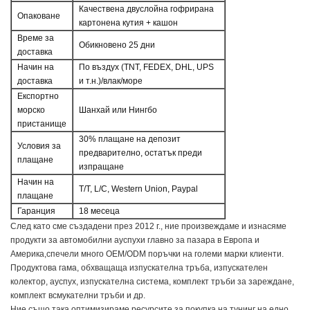
Качествена двуслойна гофрирана
Опаковане
картонена кутия + кашон
Време за
Обикновено 25 дни
доставка
Начин на
По въздух (TNT, FEDEX, DHL, UPS
доставка
и т.н.)/влак/море
Експортно
морско
Шанхай или Нингбо
пристанище
30% плащане на депозит
Условия за
предварително, остатък преди
плащане
изпращане
Начин на
T/T, L/C, Western Union, Paypal
плащане
Гаранция
18 месеца
След като сме създадени през 2012 г., ние произвеждаме и изнасяме 
продукти за автомобилни ауспухи главно за пазара в Европа и 
Америка,
спечели много OEM/ODM поръчки на големи марки клиенти.
Продуктова гама, обхващаща изпускателна тръба, изпускателен 
колектор, ауспух, изпускателна система, комплект тръби за зареждане, 
комплект всмукателни тръби и др.
Ние също така оптимизираме ресурсите за покупка на тунинг на едно 