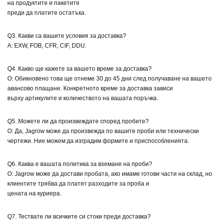
на продуктите и пакетите
преди да платите остатъка.
Q3. Какви са вашите условия за доставка?
A: EXW, FOB, CFR, CIF, DDU.
Q4. Какво ще кажете за вашето време за доставка?
О: Обикновено това ще отнеме 30 до 45 дни след получаване на вашето
авансово плащане. Конкретното време за доставка зависи
върху артикулите и количеството на вашата поръчка.
Q5. Можете ли да произвеждате според пробите?
О: Да, Jagrow може да произвежда по вашите проби или технически
чертежи. Ние можем да изградим формите и приспособленията.
Q6. Каква е вашата политика за вземане на проби?
О: Jagrow може да достави пробата, ако имаме готови части на склад, но
клиентите трябва да платят разходите за проба и
цената на куриера.
Q7. Тествате ли всичките си стоки преди доставка?