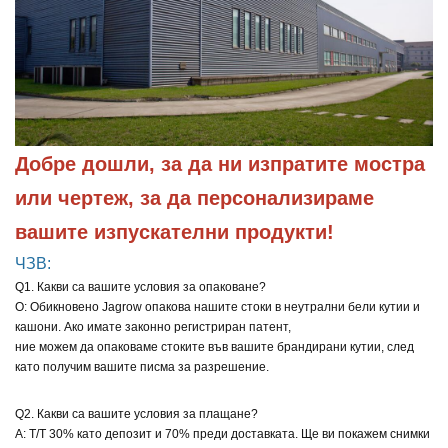
Добре дошли, за да ни изпратите мостра 
или чертеж, за да персонализираме 
вашите изпускателни продукти!
ЧЗВ:
Q1. Какви са вашите условия за опаковане?
О: Обикновено Jagrow опакова нашите стоки в неутрални бели кутии и
кашони. Ако имате законно регистриран патент,
ние можем да опаковаме стоките във вашите брандирани кутии, след
като получим вашите писма за разрешение.
Q2. Какви са вашите условия за плащане?
A: T/T 30% като депозит и 70% преди доставката. Ще ви покажем снимки