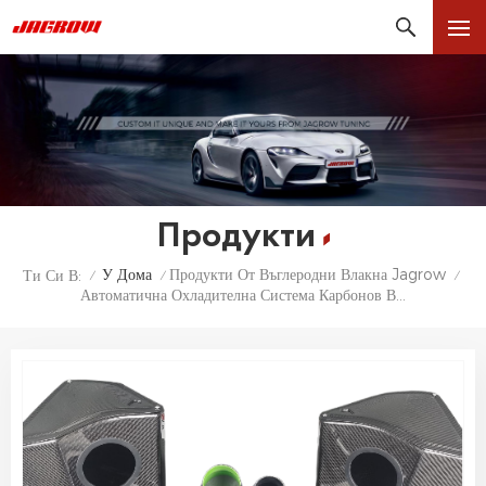
Продукти
У Дома
Продукти От Въглеродни Влакна Jagrow
Ти Си В:
/
/
/
Автоматична Охладителна Система Карбонов Всмукателен Комплект За BMW M3 M4 G80 G82