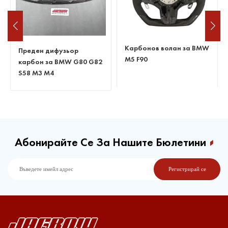
Карбонов волан за BMW
Преден дифузьор
M5 F90
карбон за BMW G80 G82
S58 M3 M4
Абонирайте Се За Нашите Бюлетини