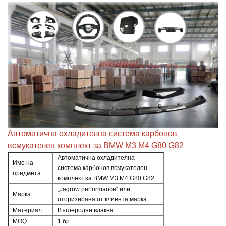
Автоматична охладителна система карбонов
всмукателен комплект за BMW M3 M4 G80 G82
Автоматична охладителна
Име на
система карбонов всмукателен
предмета
комплект за BMW M3 M4 G80 G82
„Jagrow performance“ или
Марка
оторизирана от клиента марка
Материал
Въглеродни влакна
MOQ
1 бр