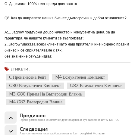
О: Да, имаме 100% тест преди доставката
Q8: Как да направите нашия бизнес дългосрочни и добри отношения?
A:1. Jagrow поддържа добро качество и конкурентна цена, за да
гарантира, че нашите клиенти се възползват;
2. Jagrow уважава всеки клиент като наш приятел и ние искрено правим
бизнес и се сприятеляваме с тях,
без значение откъде идват.
ЕТИКЕТИ :
С Произнесена Кейт
M4 Всмукателен Комплект
G80 Всмукателен Комплект
G82 Всмукателен Комплект
M3 G80 Прием На Въглеродни Влакна
M4 G82 Въглеродни Влакна
Предишен
Гореща разпродажба комплект въздухозаборник от сух карбон за BMW M5 F90
Следващия
Авто състезателни части карбонов волан за Lamborghini Huracan