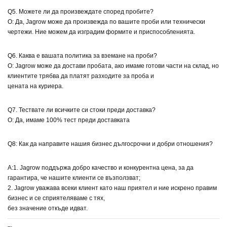
Q5. Можете ли да произвеждате според пробите?
О: Да, Jagrow може да произвежда по вашите проби или технически
чертежи. Ние можем да изградим формите и приспособленията.
Q6. Каква е вашата политика за вземане на проби?
О: Jagrow може да достави пробата, ако имаме готови части на склад, но
клиентите трябва да платят разходите за проба и
цената на куриера.
Q7. Тествате ли всичките си стоки преди доставка?
О: Да, имаме 100% тест преди доставката
Q8: Как да направите нашия бизнес дългосрочни и добри отношения?
A:1. Jagrow поддържа добро качество и конкурентна цена, за да
гарантира, че нашите клиенти се възползват;
2. Jagrow уважава всеки клиент като наш приятел и ние искрено правим
бизнес и се сприятеляваме с тях,
без значение откъде идват.