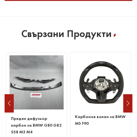
Свързани Продукти
Карбонов волан за BMW
Гореща разпродажба за
M5 F90
BMW F30 M2 ABS
дифузьор от въглеродни