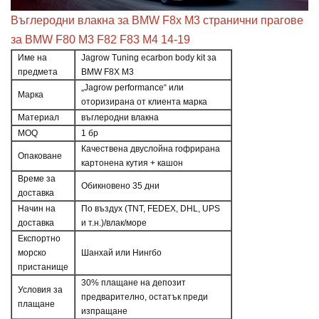
Въглеродни влакна за BMW F8x M3 странични прагове
за BMW F80 M3 F82 F83 M4 14-19
Име на
Jagrow Tuning ecarbon body kit за
предмета
BMW F8X M3
„Jagrow performance“ или
Марка
оторизирана от клиента марка
Материал
въглеродни влакна
MOQ
1 бр
Качествена двуслойна гофрирана
Опаковане
картонена кутия + кашон
Време за
Обикновено 35 дни
доставка
Начин на
По въздух (TNT, FEDEX, DHL, UPS
доставка
и т.н.)/влак/море
Експортно
морско
Шанхай или Нингбо
пристанище
30% плащане на депозит
Условия за
предварително, остатък преди
плащане
изпращане