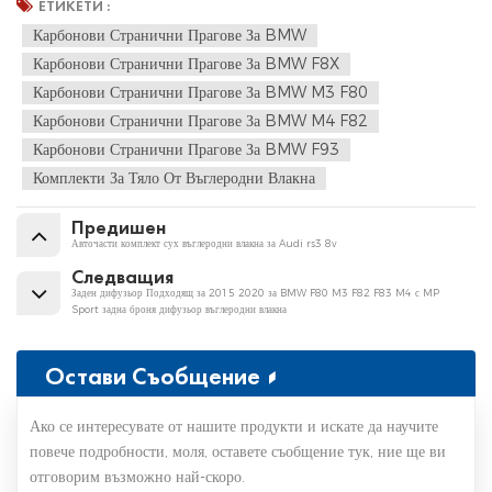
ЕТИКЕТИ :
Карбонови Странични Прагове За BMW
Карбонови Странични Прагове За BMW F8X
Карбонови Странични Прагове За BMW M3 F80
Карбонови Странични Прагове За BMW M4 F82
Карбонови Странични Прагове За BMW F93
Комплекти За Тяло От Въглеродни Влакна
Предишен
Авточасти комплект сух въглеродни влакна за Audi rs3 8v
Следващия
Заден дифузьор Подходящ за 2015 2020 за BMW F80 M3 F82 F83 M4 с MP
Sport задна броня дифузьор въглеродни влакна
Остави Съобщение
Ако се интересувате от нашите продукти и искате да научите
повече подробности, моля, оставете съобщение тук, ние ще ви
отговорим възможно най-скоро.