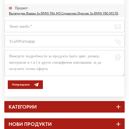
Предмет :
Въглеродни Влакна За BMW F8x M3 Странични Прагове За BMW F80 M3 F82 F83 M4 14-19
Изпращане
КАТЕГОРИИ
НОВИ ПРОДУКТИ