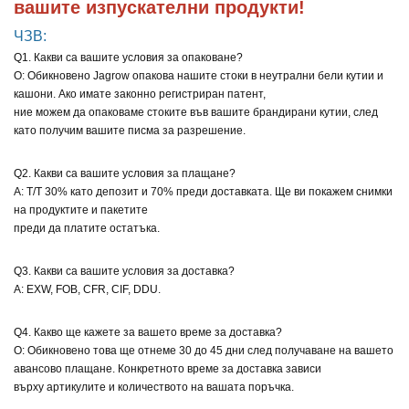
вашите изпускателни продукти!
ЧЗВ:
Q1. Какви са вашите условия за опаковане?
О: Обикновено Jagrow опакова нашите стоки в неутрални бели кутии и
кашони. Ако имате законно регистриран патент,
ние можем да опаковаме стоките във вашите брандирани кутии, след
като получим вашите писма за разрешение.
Q2. Какви са вашите условия за плащане?
A: T/T 30% като депозит и 70% преди доставката. Ще ви покажем снимки
на продуктите и пакетите
преди да платите остатъка.
Q3. Какви са вашите условия за доставка?
A: EXW, FOB, CFR, CIF, DDU.
Q4. Какво ще кажете за вашето време за доставка?
О: Обикновено това ще отнеме 30 до 45 дни след получаване на вашето
авансово плащане. Конкретното време за доставка зависи
върху артикулите и количеството на вашата поръчка.