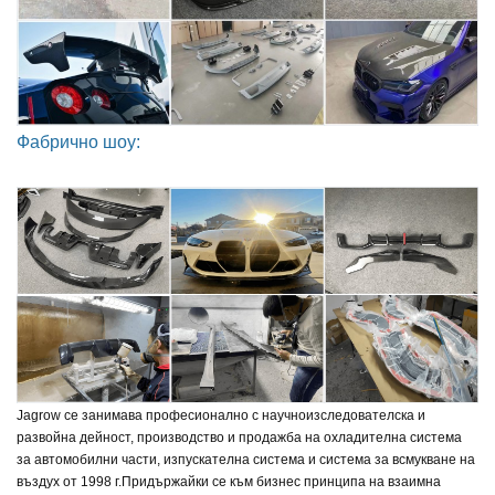
Фабрично шоу:
Jagrow се занимава професионално с научноизследователска и
развойна дейност, производство и продажба на охладителна система
за автомобилни части, изпускателна система и система за всмукване на
въздух от 1998 г.
Придържайки се към бизнес принципа на взаимна