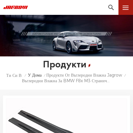
Продукти
У Дома
Продукти От Въглеродни Влакна Jagrow
Ти Си В:
/
/
/
Въглеродни Влакна За BMW F8x M3 Странични Прагове За BMW F80 M3 F82 F83 M4 14-19