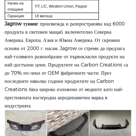
Начин на
T/T, L/C, Western Union, Paypal
плащане
Гаранция
18 месеца
Jagrow тунинг
произвежда и разпространява над 6000
продукта в световен мащаб, включително Северна
Америка, Европа, Азия и Южна Америка. От скромни
основи от 2000 г. насам, Jagrow се стреми да предлага
най-голямото разнообразие от първокласни продукти на
най-достъпни цени.
Продуктите на Carbon Creations са
до 70% по-леки от OEM фабричните части. През
последните няколко години продуктите на Carbon
Creations бяха широко изложени от медиите като най-
престижната въглеродна аеродинамична марка в
индустрията.