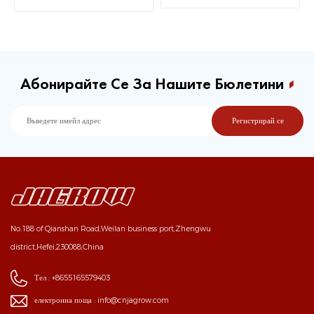
влакна
Абонирайте Се За Нашите Бюлетини
No.188 of Qianshan Road,Weilan business port,Zhengwu
district,Hefei,230088,China
Тел :
+8655165579403
електронна поща :
info@cnjagrow.com