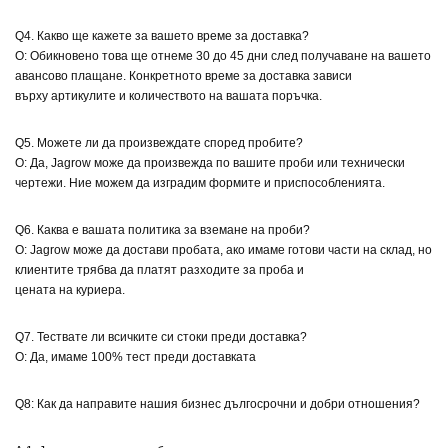
Q4. Какво ще кажете за вашето време за доставка?
О: Обикновено това ще отнеме 30 до 45 дни след получаване на вашето
авансово плащане. Конкретното време за доставка зависи
върху артикулите и количеството на вашата поръчка.
Q5. Можете ли да произвеждате според пробите?
О: Да, Jagrow може да произвежда по вашите проби или технически
чертежи. Ние можем да изградим формите и приспособленията.
Q6. Каква е вашата политика за вземане на проби?
О: Jagrow може да достави пробата, ако имаме готови части на склад, но
клиентите трябва да платят разходите за проба и
цената на куриера.
Q7. Тествате ли всичките си стоки преди доставка?
О: Да, имаме 100% тест преди доставката
Q8: Как да направите нашия бизнес дългосрочни и добри отношения?