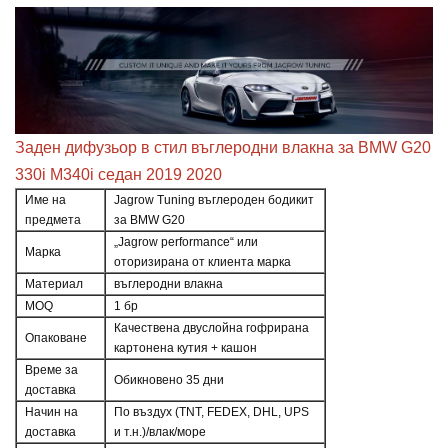
Заден дифузьор в стил въглеродни влакна за BMW G20
330i M340i седан 2019 2020
Име на
Jagrow Tuning въглероден бодикит
предмета
за BMW G20
„Jagrow performance“ или
Марка
оторизирана от клиента марка
Материал
въглеродни влакна
MOQ
1 бр
Качествена двуслойна гофрирана
Опаковане
картонена кутия + кашон
Време за
Обикновено 35 дни
доставка
Начин на
По въздух (TNT, FEDEX, DHL, UPS
доставка
и т.н.)/влак/море