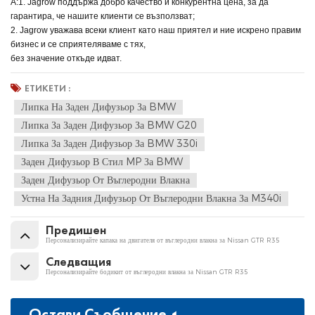
A:1. Jagrow поддържа добро качество и конкурентна цена, за да
гарантира, че нашите клиенти се възползват;
2. Jagrow уважава всеки клиент като наш приятел и ние искрено правим
бизнес и се сприятеляваме с тях,
без значение откъде идват.
ЕТИКЕТИ :
Липка На Заден Дифузьор За BMW
Липка За Заден Дифузьор За BMW G20
Липка За Заден Дифузьор За BMW 330i
Заден Дифузьор В Стил MP За BMW
Заден Дифузьор От Въглеродни Влакна
Устна На Задния Дифузьор От Въглеродни Влакна За M340i
Предишен
Персонализирайте капака на двигателя от въглеродни влакна за Nissan GTR R35
Следващия
Персонализирайте бодикит от въглеродни влакна за Nissan GTR R35
Остави Съобщение