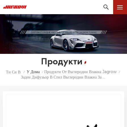
Продукти
У Дома
Продукти От Въглеродни Влакна Jagrow
Ти Си В:
/
/
/
Заден Дифузьор В Стил Въглеродни Влакна За BMW G20 330i M340i Седан 2019 2020