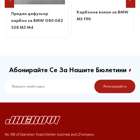
Карбонов волан за BMW
Гореща разпродажба за
M5 F90
BMW F30 M2 ABS
дифузьор от въглеродни
влакна
Абонирайте Се За Нашите Бюлетини
No.188 of Qianshan Road,Weilan business port,Zhengwu