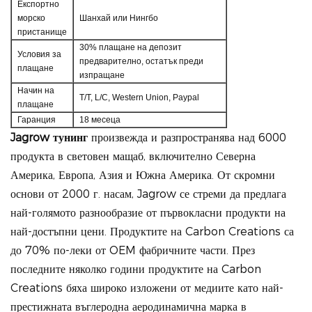
Експортно
морско
Шанхай или Нингбо
пристанище
30% плащане на депозит
Условия за
предварително, остатък преди
плащане
изпращане
Начин на
T/T, L/C, Western Union, Paypal
плащане
Гаранция
18 месеца
Jagrow тунинг
произвежда и разпространява над 6000
продукта в световен мащаб, включително Северна
Америка, Европа, Азия и Южна Америка. От скромни
основи от 2000 г. насам, Jagrow се стреми да предлага
най-голямото разнообразие от първокласни продукти на
най-достъпни цени.
Продуктите на Carbon Creations са
до 70% по-леки от OEM фабричните части. През
последните няколко години продуктите на Carbon
Creations бяха широко изложени от медиите като най-
престижната въглеродна аеродинамична марка в