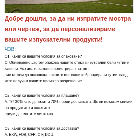
Добре дошли, за да ни изпратите мостра 
или чертеж, за да персонализираме 
вашите изпускателни продукти!
ЧЗВ:
Q1. Какви са вашите условия за опаковане?
О: Обикновено Jagrow опакова нашите стоки в неутрални бели кутии и
кашони. Ако имате законно регистриран патент,
ние можем да опаковаме стоките във вашите брандирани кутии, след
като получим вашите писма за разрешение.
Q2. Какви са вашите условия за плащане?
A: T/T 30% като депозит и 70% преди доставката. Ще ви покажем снимки
на продуктите и пакетите
преди да платите остатъка.
Q3. Какви са вашите условия за доставка?
A: EXW, FOB, CFR, CIF, DDU.