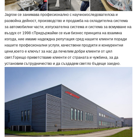
Jagrow се занимава професионално с научноизследователска и
развойна дейност, производство и продажба на охладителна система
за автомобилни части, изпускателна система и система за всмукване на
въздух от 1998 г.
Придържайки се към бизнес принципа на взаимна
изгода, ние имаме надеждна репутация сред нашите клиенти поради
нашите професионални услуги, качествени продукти и конкурентни
цени,
което е ключът за нас да печелим добри клиенти от цял
свят.
Горещо приветстваме клиенти от страната и чужбина, за да
установим сътрудничество и да създадем светло бъдеще заедно.