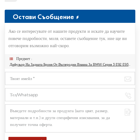
Остави Съобщение
Ако се интересувате от нашите продукти и искате да научите
повече подробности, моля, оставете съобщение тук, ние ще ви
отговорим възможно най-скоро.
Предмет :
Дифузьор На Задната Броня От Въглеродни Влакна За BMW Серия 3 E92 E93 M3 Долна Броня Спойлер Комплект Каросерия