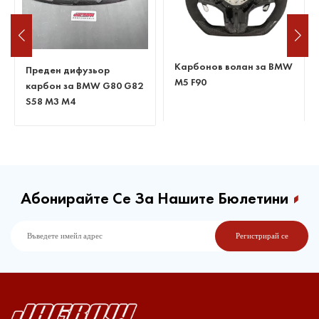
Карбонов волан за BMW
Преден дифузьор
M5 F90
карбон за BMW G80 G82
S58 M3 M4
Абонирайте Се За Нашите Бюлетини