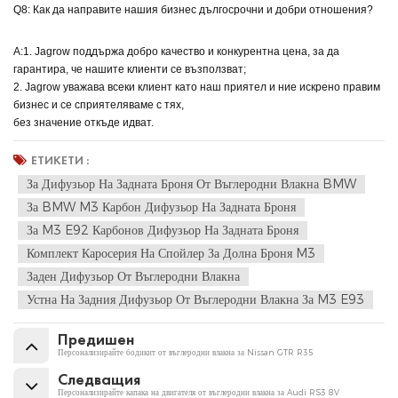
Q8: Как да направите нашия бизнес дългосрочни и добри отношения?
A:1. Jagrow поддържа добро качество и конкурентна цена, за да
гарантира, че нашите клиенти се възползват;
2. Jagrow уважава всеки клиент като наш приятел и ние искрено правим
бизнес и се сприятеляваме с тях,
без значение откъде идват.
ЕТИКЕТИ :
За Дифузьор На Задната Броня От Въглеродни Влакна BMW
За BMW M3 Карбон Дифузьор На Задната Броня
За M3 E92 Карбонов Дифузьор На Задната Броня
Комплект Каросерия На Спойлер За Долна Броня M3
Заден Дифузьор От Въглеродни Влакна
Устна На Задния Дифузьор От Въглеродни Влакна За M3 E93
Предишен
Персонализирайте бодикит от въглеродни влакна за Nissan GTR R35
Следващия
Персонализирайте капака на двигателя от въглеродни влакна за Audi RS3 8V