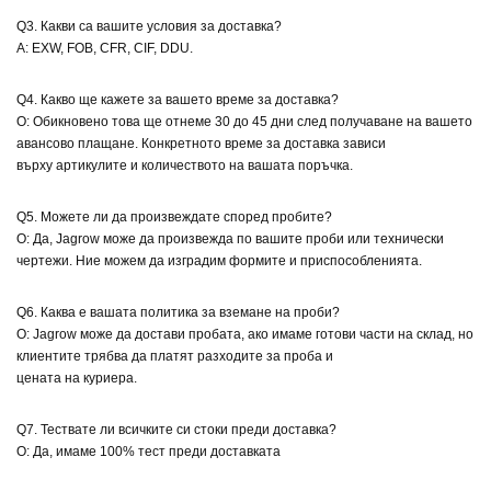
Q3. Какви са вашите условия за доставка?
A: EXW, FOB, CFR, CIF, DDU.
Q4. Какво ще кажете за вашето време за доставка?
О: Обикновено това ще отнеме 30 до 45 дни след получаване на вашето
авансово плащане. Конкретното време за доставка зависи
върху артикулите и количеството на вашата поръчка.
Q5. Можете ли да произвеждате според пробите?
О: Да, Jagrow може да произвежда по вашите проби или технически
чертежи. Ние можем да изградим формите и приспособленията.
Q6. Каква е вашата политика за вземане на проби?
О: Jagrow може да достави пробата, ако имаме готови части на склад, но
клиентите трябва да платят разходите за проба и
цената на куриера.
Q7. Тествате ли всичките си стоки преди доставка?
О: Да, имаме 100% тест преди доставката