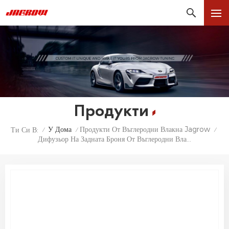
Продукти
У Дома
Продукти От Въглеродни Влакна Jagrow
Ти Си В:
/
/
/
Дифузьор На Задната Броня От Въглеродни Влакна За BMW Серия 3 E92 E93 M3 Долна Броня Спойлер Комплект Каросерия