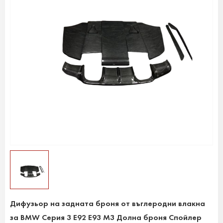
Дифузьор на задната броня от въглеродни влакна
за BMW Серия 3 E92 E93 M3 Долна броня Спойлер