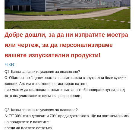
Добре дошли, за да ни изпратите мостра 
или чертеж, за да персонализираме 
вашите изпускателни продукти!
ЧЗВ:
Q1. Какви са вашите условия за опаковане?
О: Обикновено Jagrow опакова нашите стоки в неутрални бели кутии и
кашони. Ако имате законно регистриран патент,
ние можем да опаковаме стоките във вашите брандирани кутии, след
като получим вашите писма за разрешение.
Q2. Какви са вашите условия за плащане?
A: T/T 30% като депозит и 70% преди доставката. Ще ви покажем снимки
на продуктите и пакетите
преди да платите остатъка.