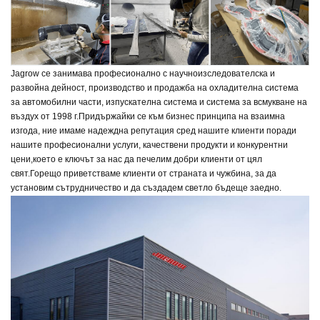
Jagrow се занимава професионално с научноизследователска и
развойна дейност, производство и продажба на охладителна система
за автомобилни части, изпускателна система и система за всмукване на
въздух от 1998 г.
Придържайки се към бизнес принципа на взаимна
изгода, ние имаме надеждна репутация сред нашите клиенти поради
нашите професионални услуги, качествени продукти и конкурентни
цени,
което е ключът за нас да печелим добри клиенти от цял
свят.
Горещо приветстваме клиенти от страната и чужбина, за да
установим сътрудничество и да създадем светло бъдеще заедно.