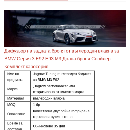
Дифузьор на задната броня от въглеродни влакна за
BMW Серия 3 E92 E93 M3 Долна броня Спойлер
Комплект каросерия
Име на
Jagrow Tuning въглероден бодикит
предмета
за BMW M3 E92
„Jagrow performance“ или
Марка
оторизирана от клиента марка
Материал
въглеродни влакна
MOQ
1 бр
Качествена двуслойна гофрирана
Опаковане
картонена кутия + кашон
Време за
Обикновено 35 дни
доставка