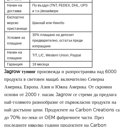
Начин на
По въздух (TNT, FEDEX, DHL, UPS
доставка
и т.н.)/влак/море
Експортно
морско
Шанхай или Нингбо
пристанище
30% плащане на депозит
Условия за
предварително, остатък преди
плащане
изпращане
Начин на
T/T, L/C, Western Union, Paypal
плащане
Гаранция
18 месеца
Jagrow тунинг
произвежда и разпространява над 6000
продукта в световен мащаб, включително Северна
Америка, Европа, Азия и Южна Америка. От скромни
основи от 2000 г. насам, Jagrow се стреми да предлага
най-голямото разнообразие от първокласни продукти на
най-достъпни цени.
Продуктите на Carbon Creations са
до 70% по-леки от OEM фабричните части. През
последните няколко години продуктите на Carbon