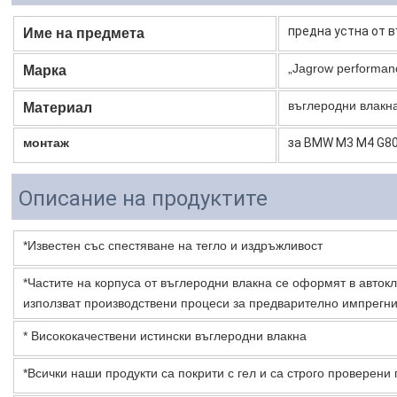
предна устна от 
Име на предмета
„Jagrow performan
Марка
въглеродни влакн
Материал
монтаж
за BMW M3 M4 G80
Описание на продуктите
*Известен със спестяване на тегло и издръжливост
*Частите на корпуса от въглеродни влакна се оформят в автокл
използват производствени процеси за предварително импрегн
* Висококачествени истински въглеродни влакна
*Всички наши продукти са покрити с гел и са строго проверен