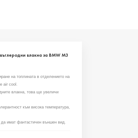
 въглеродни влакна за BMW M3
ране на топлината в отделението на
e air cool.
дните влакна, това ще увеличи
олерантност към висока температура,
 да имат фантастичен външен вид.