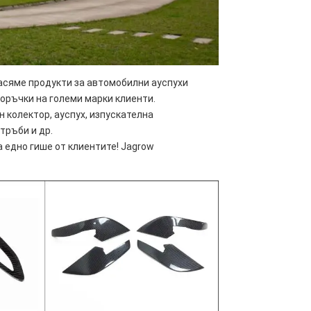
асяме продукти за автомобилни ауспухи 
ръчки на големи марки клиенти.
колектор, ауспух, изпускателна 
тръби и др.
 едно гише от клиентите! Jagrow 