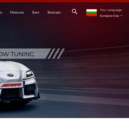
Your Language
во
Относно
Блог
Контакт
Български Език