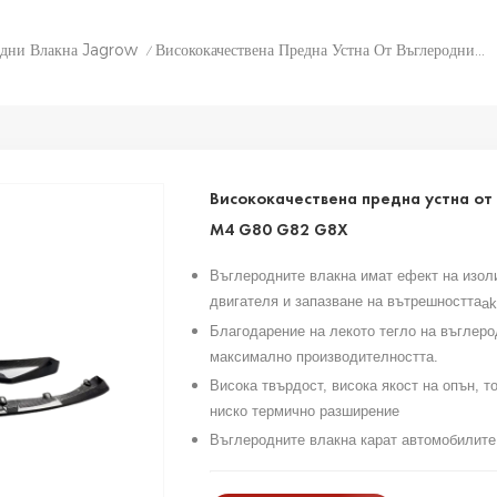
одни Влакна Jagrow
Висококачествена Предна Устна От Въглеродни Влакна За BMW M3 M4 G80 G82 G8X
/
Висококачествена предна устна от
M4 G80 G82 G8X
Въглеродните влакна имат ефект на изоли
двигателя и запазване на вътрешността
ak
Благодарение на лекото тегло на въглеро
максимално производителността.
Висока твърдост, висока якост на опън, т
ниско термично разширение
Въглеродните влакна карат автомобилите