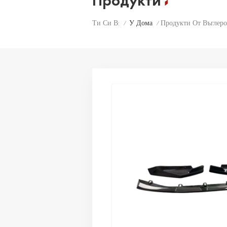
Продукти
У Дома
Продукти От Въглер
Ти Си В:
/
/