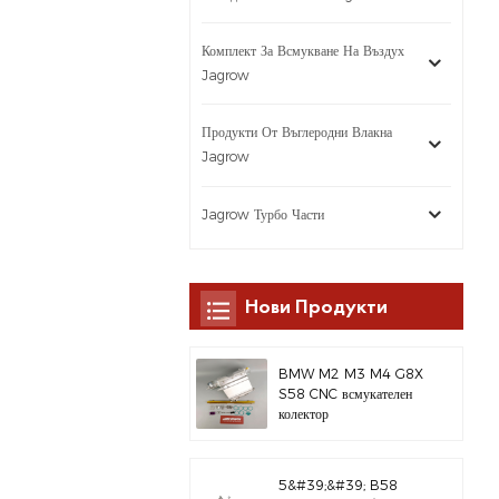
Комплект За Всмукване На Въздух
Jagrow
Продукти От Въглеродни Влакна
Jagrow
Jagrow Турбо Части
Нови Продукти
BMW M2 M3 M4 G8X
S58 CNC всмукателен
колектор
5&#39;&#39; B58