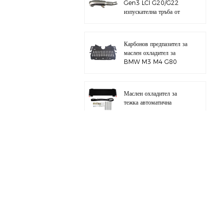
Gen3 LCI G20/G22
изпускателна тръба от
полирана 304
неръждаема стомана
Карбонов предпазител за
маслен охладител за
BMW M3 M4 G80
G82 S58
Маслен охладител за
тежка автоматична
трансмисия с хардуерен
комплект
Цял алуминиев
всмукателен колектор за
BMW M3 E46 S54
за BMW B58 M340I
G20 комплект тръба за
зареждане