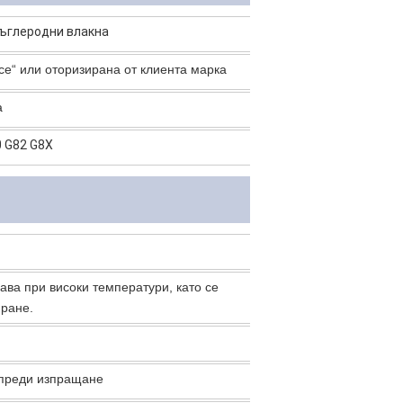
въглеродни влакна
ce“ или оторизирана от клиента марка
а
 G82 G8X
ава при високи температури, като се
иране.
и преди изпращане