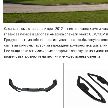
След като сме създадени през 2012 г., ние произвеждаме и изн
главно за пазара в Европа и Америка,
спечели много OEM/ODM по
Продуктова гама, обхващаща изпускателна тръба, изпускателен 
система, комплект тръби за зареждане, комплект всмукателни 
Ние също така оптимизираме ресурсите за покупка на тунинг на
приветства поръчките на местни и чуждестранни клиенти.