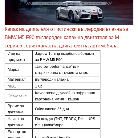
Капак на двигателя от истински въглеродни влакна за
BMW M5 F90 въглероден капак на двигателя за M
серия 5 серия капак на двигателя на автомобила
Име на
Jagrow Tuning екарбонов бодикит
предмета
за BMW M5 F90
„Jagrow performance“ или
Марка
оторизирана от клиента марка
Материал
въглеродни влакна
MOQ
1 бр
Качествена двуслойна гофрирана
Опаковане
картонена кутия + кашон
Време за
Обикновено 35 дни
доставка
Начин на
По въздух (TNT, FEDEX, DHL, UPS
доставка
и т.н.)/влак/море
Експортно
морско
Шанхай или Нингбо