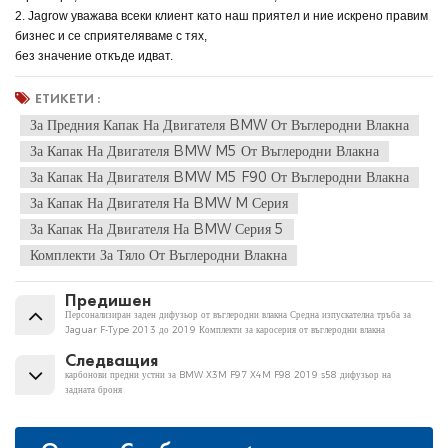
2. Jagrow уважава всеки клиент като наш приятел и ние искрено правим
бизнес и се сприятеляваме с тях,
без значение откъде идват.
ЕТИКЕТИ :
За Предния Капак На Двигателя BMW От Въглеродни Влакна
За Капак На Двигателя BMW M5 От Въглеродни Влакна
За Капак На Двигателя BMW M5 F90 От Въглеродни Влакна
За Капак На Двигателя На BMW M Серия
За Капак На Двигателя На BMW Серия 5
Комплекти За Тяло От Въглеродни Влакна
Предишен
Персонализиран заден дифузьор от въглеродни влакна Средна изпускателна тръба за
Jaguar F-Type 2013 до 2019 Комплекти за каросерия от въглеродни влакна
Следващия
карбонови предни устни за BMW X3M F97 X4M F98 2019 s58 дифузьор на
задната броня