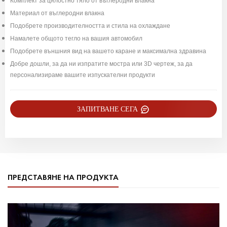
Комплект за цялостно тяло от въглеродни влакна
Материал от въглеродни влакна
Подобрете производителността и стила на охлаждане
Намалете общото тегло на вашия автомобил
Подобрете външния вид на вашето каране и максимална здравина
Добре дошли, за да ни изпратите мостра или 3D чертеж, за да
персонализираме вашите изпускателни продукти
ЗАПИТВАНЕ СЕГА
ПРЕДСТАВЯНЕ НА ПРОДУКТА