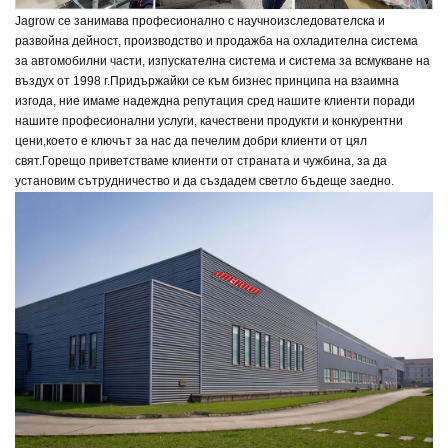
Jagrow се занимава професионално с научноизследователска и
развойна дейност, производство и продажба на охладителна система
за автомобилни части, изпускателна система и система за всмукване на
въздух от 1998 г.
Придържайки се към бизнес принципа на взаимна
изгода, ние имаме надеждна репутация сред нашите клиенти поради
нашите професионални услуги, качествени продукти и конкурентни
цени,
което е ключът за нас да печелим добри клиенти от цял
свят.
Горещо приветстваме клиенти от страната и чужбина, за да
установим сътрудничество и да създадем светло бъдеще заедно.