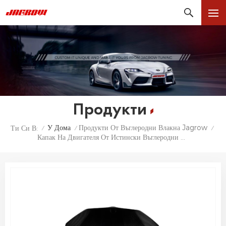
Продукти
У Дома
Продукти От Въглеродни Влакна Jagrow
Ти Си В:
/
/
/
Капак На Двигателя От Истински Въглеродни Влакна За BMW M5 F90 Карбонов Капак На Двигателя За Серия M 5, Капак На Двигателя На Автомобила