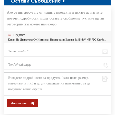
Остави Съобщение
Ако се интересувате от нашите продукти и искате да научите
повече подробности, моля, оставете съобщение тук, ние ще ви
отговорим възможно най-скоро.
Предмет :
Капак На Двигателя От Истински Въглеродни Влакна За BMW M5 F90 Карбонов Капак На Двигателя За Серия M 5, Капак На Двигателя На Автомобила
Изпращане