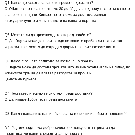
Q4. Какво ще кажете за вашето време за доставка?
О: Обикновено това ще отнеме 30 до 45 дни след получаване на вашето
авансово плащане. Конкретното време за доставка зависи
върху артикулите и количеството на вашата поръчка.
Q5. Можете ли да произвеждате според пробите?
О: Да, Jagrow може да произвежда по вашите проби или технически
чертежи. Ние можем да изградим формите и приспособленията.
Q6. Каква е вашата политика за вземане на проби?
О: Jagrow може да достави пробата, ако имаме готови части на склад, но
клиентите трябва да платят разходите за проба и
цената на куриера.
Q7. Тествате ли всичките си стоки преди доставка?
О: Да, имаме 100% тест преди доставката
Q8: Как да направите нашия бизнес дългосрочни и добри отношения?
A:1. Jagrow поддържа добро качество и конкурентна цена, за да
гарантира, че нашите клиенти се възползват;