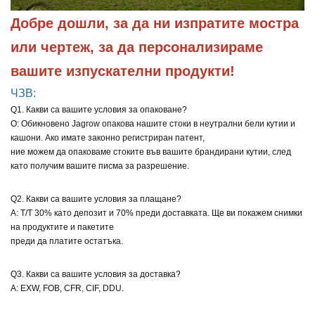
Добре дошли, за да ни изпратите мостра 
или чертеж, за да персонализираме 
вашите изпускателни продукти!
ЧЗВ:
Q1. Какви са вашите условия за опаковане?
О: Обикновено Jagrow опакова нашите стоки в неутрални бели кутии и
кашони. Ако имате законно регистриран патент,
ние можем да опаковаме стоките във вашите брандирани кутии, след
като получим вашите писма за разрешение.
Q2. Какви са вашите условия за плащане?
A: T/T 30% като депозит и 70% преди доставката. Ще ви покажем снимки
на продуктите и пакетите
преди да платите остатъка.
Q3. Какви са вашите условия за доставка?
A: EXW, FOB, CFR, CIF, DDU.