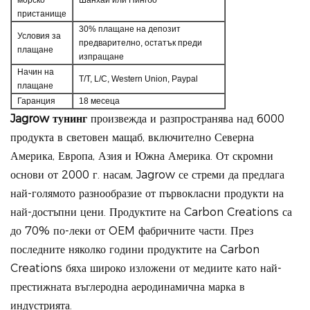
пристанище
30% плащане на депозит
Условия за
предварително, остатък преди
плащане
изпращане
Начин на
T/T, L/C, Western Union, Paypal
плащане
Гаранция
18 месеца
Jagrow тунинг
произвежда и разпространява над 6000
продукта в световен мащаб, включително Северна
Америка, Европа, Азия и Южна Америка. От скромни
основи от 2000 г. насам, Jagrow се стреми да предлага
най-голямото разнообразие от първокласни продукти на
най-достъпни цени.
Продуктите на Carbon Creations са
до 70% по-леки от OEM фабричните части. През
последните няколко години продуктите на Carbon
Creations бяха широко изложени от медиите като най-
престижната въглеродна аеродинамична марка в
индустрията.