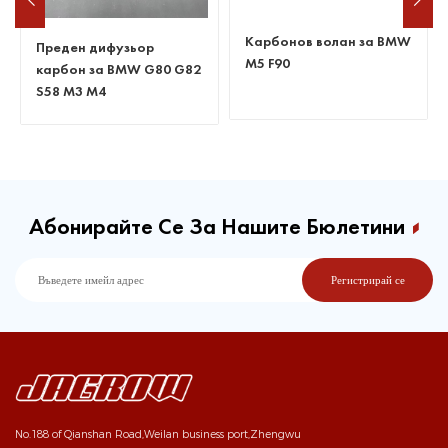
Карбонов волан за BMW
Преден дифузьор
M5 F90
карбон за BMW G80 G82
S58 M3 M4
Абонирайте Се За Нашите Бюлетини
No.188 of Qianshan Road,Weilan business port,Zhengwu