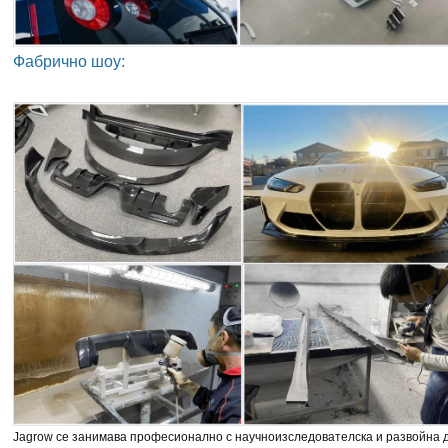
Фабрично шоу:
Jagrow се занимава професионално с научноизследователска и развойна д