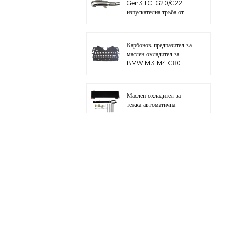
Gen3 LCI G20/G22
изпускателна тръба от
полирана 304
неръждаема стомана
Карбонов предпазител за
маслен охладител за
BMW M3 M4 G80
G82 S58
Маслен охладител за
тежка автоматична
трансмисия с хардуерен
комплект
Цял алуминиев
всмукателен колектор за
BMW M3 E46 S54
за BMW B58 M340I
G20 комплект тръба за
зареждане