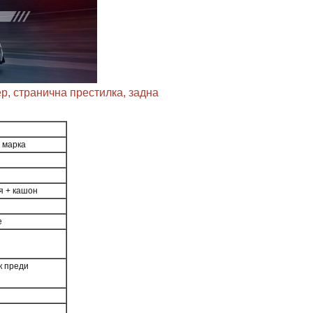
р, странична престилка, задна
а марка
я + кашон
е
к преди