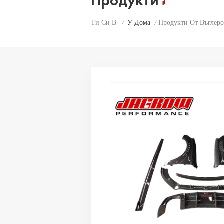
Продукти
У Дома
Продукти От Въглер
Ти Си В:
/
/