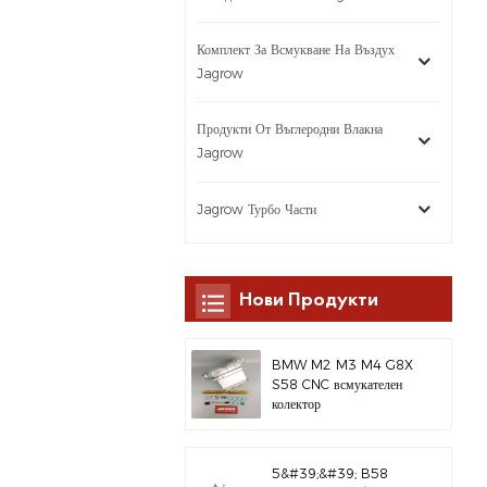
Комплект За Всмукване На Въздух
Jagrow
Продукти От Въглеродни Влакна
Jagrow
Jagrow Турбо Части
Нови Продукти
BMW M2 M3 M4 G8X
S58 CNC всмукателен
колектор
5&#39;&#39; B58