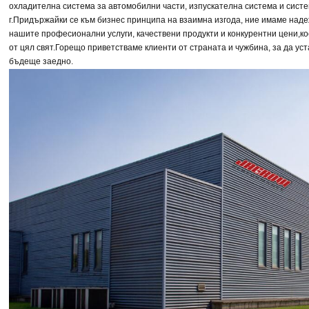
охладителна система за автомобилни части, изпускателна система и систе
г.
Придържайки се към бизнес принципа на взаимна изгода, ние имаме над
нашите професионални услуги, качествени продукти и конкурентни цени,
ко
от цял свят.
Горещо приветстваме клиенти от страната и чужбина, за да ус
бъдеще заедно.