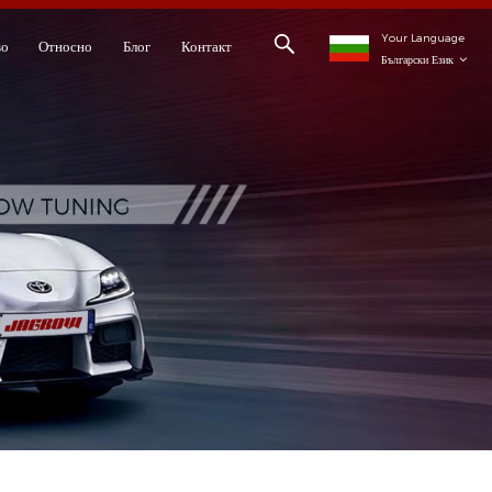
Your Language
во
Относно
Блог
Контакт
Български Език