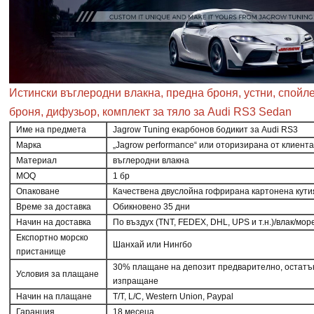
Истински въглеродни влакна, предна броня, устни, спойле
броня, дифузьор, комплект за тяло за Audi RS3 Sedan
Име на предмета
Jagrow Tuning екарбонов бодикит за Audi RS3
Марка
„Jagrow performance“ или оторизирана от клиент
Материал
въглеродни влакна
MOQ
1 бр
Опаковане
Качествена двуслойна гофрирана картонена кути
Време за доставка
Обикновено 35 дни
Начин на доставка
По въздух (TNT, FEDEX, DHL, UPS и т.н.)/влак/мор
Експортно морско
Шанхай или Нингбо
пристанище
30% плащане на депозит предварително, остатъ
Условия за плащане
изпращане
Начин на плащане
T/T, L/C, Western Union, Paypal
Гаранция
18 месеца