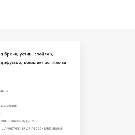
а броня, устни, спойлер,
дифузьор, комплект за тяло за
лакна
охлаждане
л
 максимална здравина
и 3D чертеж, за да персонализираме