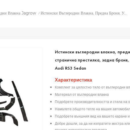
одни Влакна Jagrow
Истински Въглеродни Влакна, Предна Броня, Устни, Спойлер, Странична Престилка, Задна Броня, Дифузьор, Комплект За Тяло За Audi RS3 Sedan
/
Истински въглеродни влакна, предн
странична престилка, задна броня, 
Audi RS3 Sedan
Характеристика
Комплект за цялостно тяло от въглеродни в
Материал от въглеродни влакна
Подобрете производителността и стила на 
Намалете общото тегло на вашия автомоби
Подобрете външния вид на вашето каране и
Добре дошли, за да ни изпратите мостра ил