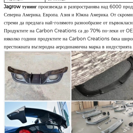
Jagrow тунинг
произвежда и разпространява над 6000 прод
Северна Америка, Европа, Азия и Южна Америка. От скромни
стреми да предлага най-голямото разнообразие от първоклас
Продуктите на Carbon Creations са до 70% по-леки от OE
няколко години продуктите на Carbon Creations бяха широк
престижната въглеродна аеродинамична марка в индустрията.