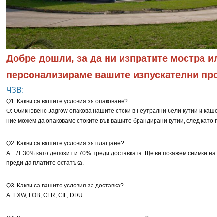
Добре дошли, за да ни изпратите мостра ил
персонализираме вашите изпускателни пр
ЧЗВ:
Q1. Какви са вашите условия за опаковане?
О: Обикновено Jagrow опакова нашите стоки в неутрални бели кутии и кашо
ние можем да опаковаме стоките във вашите брандирани кутии, след като
Q2. Какви са вашите условия за плащане?
A: T/T 30% като депозит и 70% преди доставката. Ще ви покажем снимки на
преди да платите остатъка.
Q3. Какви са вашите условия за доставка?
A: EXW, FOB, CFR, CIF, DDU.