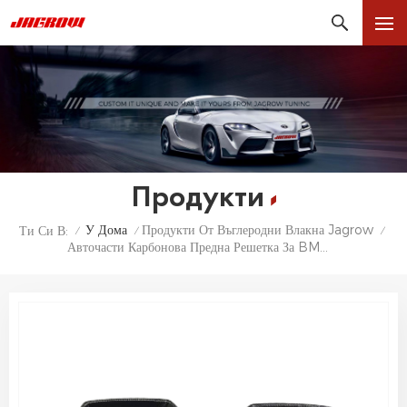
Продукти
У Дома
Продукти От Въглеродни Влакна Jagrow
Ти Си В:
/
/
/
Авточасти Карбонова Предна Решетка За BMW M3 M4 G80 G82