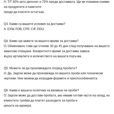
A: T/T 30% като депозит и 70% преди доставката. Ще ви покажем снимки
на продуктите и пакетите
преди да платите остатъка.
Q3. Какви са вашите условия за доставка?
A: EXW, FOB, CFR, CIF, DDU.
Q4. Какво ще кажете за вашето време за доставка?
О: Обикновено това ще отнеме 30 до 45 дни след получаване на вашето
авансово плащане. Конкретното време за доставка зависи
върху артикулите и количеството на вашата поръчка.
Q5. Можете ли да произвеждате според пробите?
О: Да, Jagrow може да произвежда по вашите проби или технически
чертежи. Ние можем да изградим формите и приспособленията.
Q6. Каква е вашата политика за вземане на проби?
О: Jagrow може да достави пробата, ако имаме готови части на склад, но
клиентите трябва да платят разходите за проба и
цената на куриера.