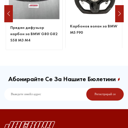
Карбонов волан за BMW
Преден дифузьор
M5 F90
карбон за BMW G80 G82
S58 M3 M4
Абонирайте Се За Нашите Бюлетини