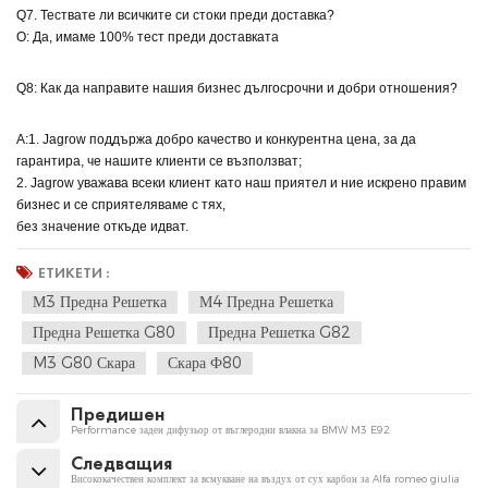
Q7. Тествате ли всичките си стоки преди доставка?
О: Да, имаме 100% тест преди доставката
Q8: Как да направите нашия бизнес дългосрочни и добри отношения?
A:1. Jagrow поддържа добро качество и конкурентна цена, за да
гарантира, че нашите клиенти се възползват;
2. Jagrow уважава всеки клиент като наш приятел и ние искрено правим
бизнес и се сприятеляваме с тях,
без значение откъде идват.
ЕТИКЕТИ :
М3 Предна Решетка
М4 Предна Решетка
Предна Решетка G80
Предна Решетка G82
M3 G80 Скара
Скара Ф80
Предишен
Performance заден дифузьор от въглеродни влакна за BMW M3 E92
Следващия
Висококачествен комплект за всмукване на въздух от сух карбон за Alfa romeo giulia