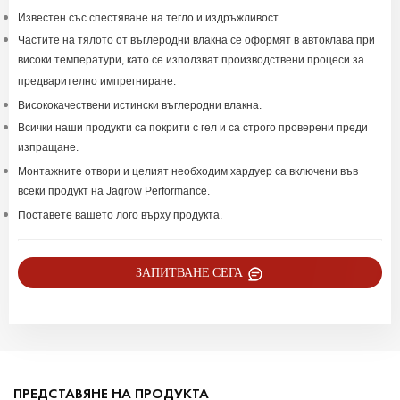
Известен със спестяване на тегло и издръжливост.
Частите на тялото от въглеродни влакна се оформят в автоклава при
високи температури, като се използват производствени процеси за
предварително импрегниране.
Висококачествени истински въглеродни влакна.
Всички наши продукти са покрити с гел и са строго проверени преди
изпращане.
Монтажните отвори и целият необходим хардуер са включени във
всеки продукт на Jagrow Performance.
Поставете вашето лого върху продукта.
ЗАПИТВАНЕ СЕГА
ПРЕДСТАВЯНЕ НА ПРОДУКТА