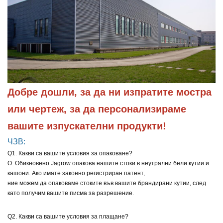
Добре дошли, за да ни изпратите мостра 
или чертеж, за да персонализираме 
вашите изпускателни продукти!
ЧЗВ:
Q1. Какви са вашите условия за опаковане?
О: Обикновено Jagrow опакова нашите стоки в неутрални бели кутии и
кашони. Ако имате законно регистриран патент,
ние можем да опаковаме стоките във вашите брандирани кутии, след
като получим вашите писма за разрешение.
Q2. Какви са вашите условия за плащане?