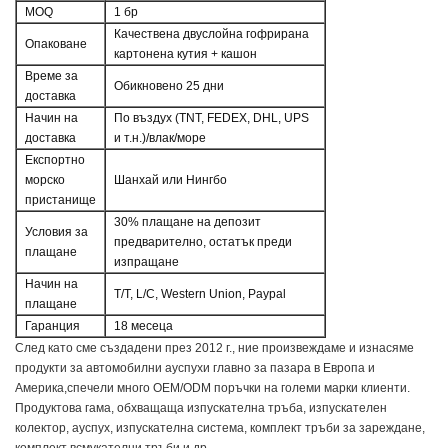
MOQ
1 бр
Качествена двуслойна гофрирана
Опаковане
картонена кутия + кашон
Време за
Обикновено 25 дни
доставка
Начин на
По въздух (TNT, FEDEX, DHL, UPS
доставка
и т.н.)/влак/море
Експортно
морско
Шанхай или Нингбо
пристанище
30% плащане на депозит
Условия за
предварително, остатък преди
плащане
изпращане
Начин на
T/T, L/C, Western Union, Paypal
плащане
Гаранция
18 месеца
След като сме създадени през 2012 г., ние произвеждаме и изнасяме 
продукти за автомобилни ауспухи главно за пазара в Европа и 
Америка,
спечели много OEM/ODM поръчки на големи марки клиенти.
Продуктова гама, обхващаща изпускателна тръба, изпускателен 
колектор, ауспух, изпускателна система, комплект тръби за зареждане, 
комплект всмукателни тръби и др.