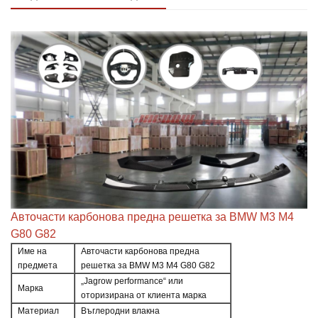
Авточасти карбонова предна решетка за BMW M3 M4
G80 G82
Име на
Авточасти карбонова предна
предмета
решетка за BMW M3 M4 G80 G82
„Jagrow performance“ или
Марка
оторизирана от клиента марка
Материал
Въглеродни влакна