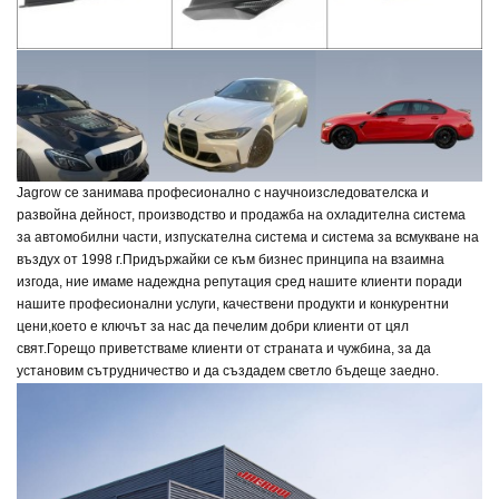
Jagrow се занимава професионално с научноизследователска и
развойна дейност, производство и продажба на охладителна система
за автомобилни части, изпускателна система и система за всмукване на
въздух от 1998 г.
Придържайки се към бизнес принципа на взаимна
изгода, ние имаме надеждна репутация сред нашите клиенти поради
нашите професионални услуги, качествени продукти и конкурентни
цени,
което е ключът за нас да печелим добри клиенти от цял
свят.
Горещо приветстваме клиенти от страната и чужбина, за да
установим сътрудничество и да създадем светло бъдеще заедно.