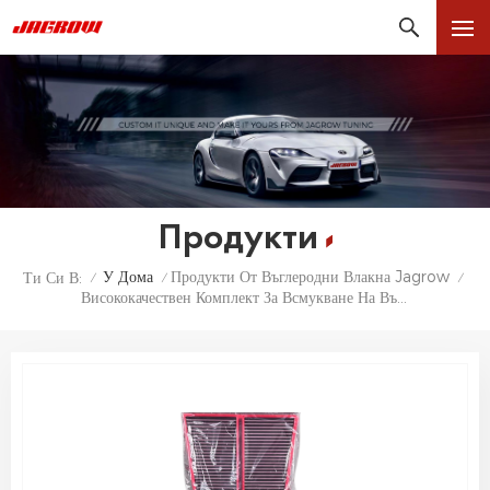
Продукти
У Дома
Продукти От Въглеродни Влакна Jagrow
Ти Си В:
/
/
/
Висококачествен Комплект За Всмукване На Въздух От Сух Карбон За Alfa Romeo Giulia