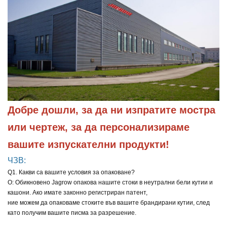
Добре дошли, за да ни изпратите мостра 
или чертеж, за да персонализираме 
вашите изпускателни продукти!
ЧЗВ:
Q1. Какви са вашите условия за опаковане?
О: Обикновено Jagrow опакова нашите стоки в неутрални бели кутии и
кашони. Ако имате законно регистриран патент,
ние можем да опаковаме стоките във вашите брандирани кутии, след
като получим вашите писма за разрешение.