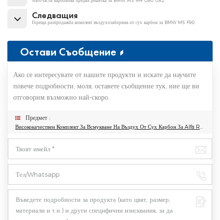
Авточасти карбонова предна решетка за BMW M3 M4 G80 G82
Следващия
Гореща разпродажба комплект въздухозаборник от сух карбон за BMW M5 F90
Остави Съобщение
Ако се интересувате от нашите продукти и искате да научите
повече подробности, моля, оставете съобщение тук, ние ще ви
отговорим възможно най-скоро.
Предмет :
Висококачествен Комплект За Всмукване На Въздух От Сух Карбон За Alfa Romeo Giulia