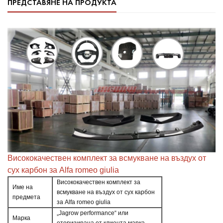
ПРЕДСТАВЯНЕ НА ПРОДУКТА
Висококачествен комплект за всмукване на въздух от
сух карбон за Alfa romeo giulia
Висококачествен комплект за
Име на
всмукване на въздух от сух карбон
предмета
за Alfa romeo giulia
„Jagrow performance“ или
Марка
оторизирана от клиента марка