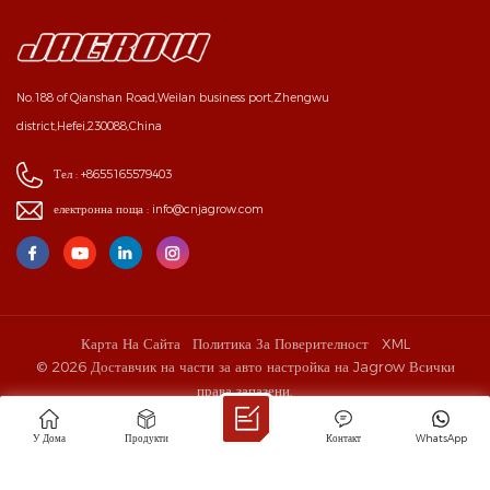
No.188 of Qianshan Road,Weilan business port,Zhengwu
district,Hefei,230088,China
Тел :
+8655165579403
електронна поща :
info@cnjagrow.com
Карта На Сайта
Политика За Поверителност
XML
© 2026 Доставчик на части за авто настройка на Jagrow Всички
права запазени.
IPv6 ПОДДЪРЖА СЕ В МРЕЖАТА
У Дома
Продукти
Контакт
WhatsApp