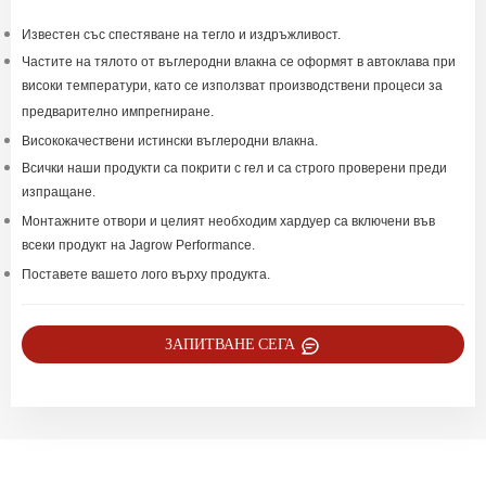
Известен със спестяване на тегло и издръжливост.
Частите на тялото от въглеродни влакна се оформят в автоклава при
високи температури, като се използват производствени процеси за
предварително импрегниране.
Висококачествени истински въглеродни влакна.
Всички наши продукти са покрити с гел и са строго проверени преди
изпращане.
Монтажните отвори и целият необходим хардуер са включени във
всеки продукт на Jagrow Performance.
Поставете вашето лого върху продукта.
ЗАПИТВАНЕ СЕГА