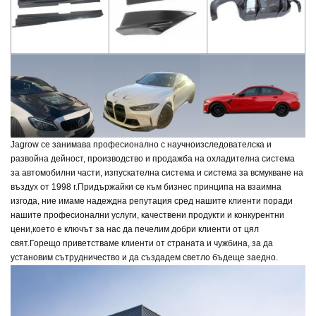
Jagrow се занимава професионално с научноизследователска и
развойна дейност, производство и продажба на охладителна система
за автомобилни части, изпускателна система и система за всмукване на
въздух от 1998 г.
Придържайки се към бизнес принципа на взаимна
изгода, ние имаме надеждна репутация сред нашите клиенти поради
нашите професионални услуги, качествени продукти и конкурентни
цени,
което е ключът за нас да печелим добри клиенти от цял
свят.
Горещо приветстваме клиенти от страната и чужбина, за да
установим сътрудничество и да създадем светло бъдеще заедно.