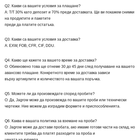
Q2. Какви са вашите условия за плащане?
A: T/T 30% като депозит и 70% преди доставката. Ще ви покажем снимки
на продуктите и пакетите
преди да платите остатъка.
Q3. Какви са вашите условия за доставка?
A: EXW, FOB, CFR, CIF, DDU.
Q4. Какво ще кажете за вашето време за доставка?
О: Обикновено това ще отнеме 30 до 45 дни след получаване на вашето
авансово плащане. Конкретното време за доставка зависи
върху артикулите и количеството на вашата поръчка.
Q5. Можете ли да произвеждате според пробите?
О: Да, Jagrow може да произвежда по вашите проби или технически
чертежи. Ние можем да изградим формите и приспособленията.
Q6. Каква е вашата политика за вземане на проби?
О: Jagrow може да достави пробата, ако имаме готови части на склад, но
клиентите трябва да платят разходите за проба и
цената на куриера.