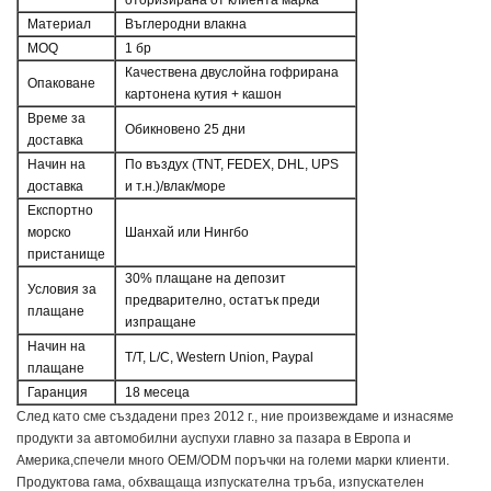
Материал
Въглеродни влакна
MOQ
1 бр
Качествена двуслойна гофрирана
Опаковане
картонена кутия + кашон
Време за
Обикновено 25 дни
доставка
Начин на
По въздух (TNT, FEDEX, DHL, UPS
доставка
и т.н.)/влак/море
Експортно
морско
Шанхай или Нингбо
пристанище
30% плащане на депозит
Условия за
предварително, остатък преди
плащане
изпращане
Начин на
T/T, L/C, Western Union, Paypal
плащане
Гаранция
18 месеца
След като сме създадени през 2012 г., ние произвеждаме и изнасяме 
продукти за автомобилни ауспухи главно за пазара в Европа и 
Америка,
спечели много OEM/ODM поръчки на големи марки клиенти.
Продуктова гама, обхващаща изпускателна тръба, изпускателен 