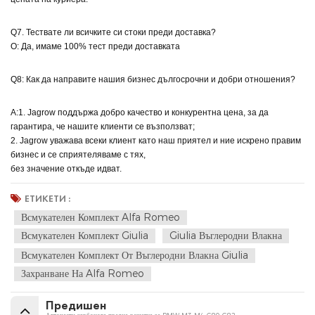
Q7. Тествате ли всичките си стоки преди доставка?
О: Да, имаме 100% тест преди доставката
Q8: Как да направите нашия бизнес дългосрочни и добри отношения?
A:1. Jagrow поддържа добро качество и конкурентна цена, за да
гарантира, че нашите клиенти се възползват;
2. Jagrow уважава всеки клиент като наш приятел и ние искрено правим
бизнес и се сприятеляваме с тях,
без значение откъде идват.
ЕТИКЕТИ :
Всмукателен Комплект Alfa Romeo
Всмукателен Комплект Giulia
Giulia Въглеродни Влакна
Всмукателен Комплект От Въглеродни Влакна Giulia
Захранване На Alfa Romeo
Предишен