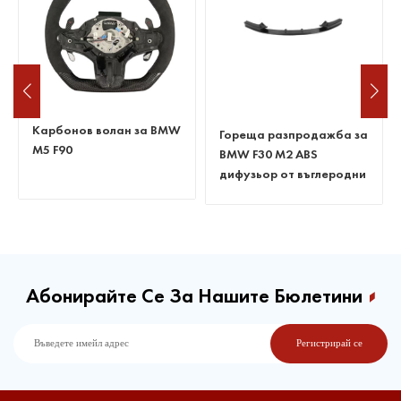
Карбонов волан за BMW
Гореща разпродажба за
M5 F90
BMW F30 M2 ABS
дифузьор от въглеродни
влакна
Абонирайте Се За Нашите Бюлетини